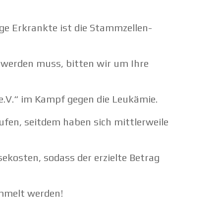
 Erkrankte ist die Stamm­zel­len­
rt werden muss, bitten wir um Ihre
 e.V.“ im Kampf gegen die Leukämie.
fen, seitdem haben sich mittler­weile
e­kosten, sodass der erzielte Betrag
mmelt werden!