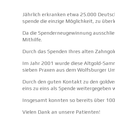
Jährlich erkranken etwa 25.000 Deutsch
Aktion
spende die einzige Möglich­keit, zu überl
„Wolfsburg
Da die Spender­neu­ge­win­nung ausschlie
Mithilfe.
hilft“
Durch das Spenden Ihres alten Zahngold
Im Jahr 2001 wurde diese Altgold-Samme
sieben Praxen aus dem Wolfs­burger Um
Durch den guten Kontakt zu den goldver­
eins zu eins als Spende weiter­ge­geben
Insgesamt konnten so bereits über 10
Vielen Dank an unsere Patienten!