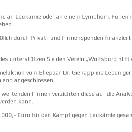
e an Leukämie oder an einem Lymphom. Für einige
eben.
ß­lich durch Privat- und Firmen­spenden finan­zie
es unter­stützen Sie den Verein „Wolfsburg hilft
l­ak­tion vom Ehepaar Dr. Gienapp ins Leben geru
land angeschlossen.
wer­tenden Firmen verzichten diese auf die Analy­s
 werden kann.
0.000,- Euro für den Kampf gegen Leukämie gesa